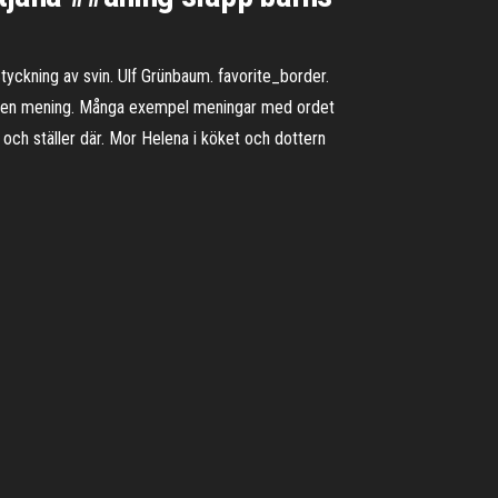
Styckning av svin. Ulf Grünbaum. favorite_border.
ar i en mening. Många exempel meningar med ordet
ch ställer där. Mor Helena i köket och dottern