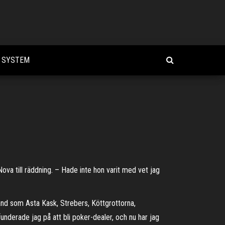
1 SYSTEM
Nova till räddning. – Hade inte hon varit med vet jag
band som Asta Kask, Strebers, Köttgrottorna,
underade jag på att bli poker-dealer, och nu har jag