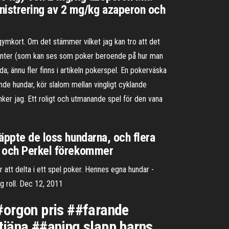
nistrering av 2 mg/kg azaperon och
gymkort. Om det stämmer vilket jag kan tro att det
ianter (som kan ses som poker beroende på hur man
a; ännu fler finns i artikeln pokerspel. En pokerväska
de hundar, kör slalom mellan vingligt cyklande
ker jag. Ett roligt och utmanande spel för den vana
läppte de loss hundarna, och flera
er och Perkel förekommer
r att delta i ett spel poker. Hennes egna hundar -
g roll. Dec 12, 2011
##orgon pris ##farande
 tjäna ##aning slapp barns