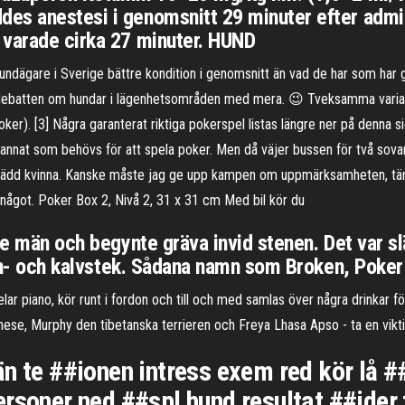
es anestesi i genomsnitt 29 minuter efter admi
 varade cirka 27 minuter. HUND
hundägare i Sverige bättre kondition i genomsnitt än vad de har som har 
ss i debatten om hundar i lägenhetsområden med mera. 😉 Tveksamma var
ker). [3] Några garanterat riktiga pokerspel listas längre ner på denna sid
annat som behövs för att spela poker. Men då väjer bussen för två sovan
ariklädd kvinna. Kanske måste jag ge upp kampen om uppmärksamheten, tän
 något. Poker Box 2, Nivå 2, 31 x 31 cm Med bil kör du
re män och begynte gräva invid stenen. Det var s
svin- och kalvstek. Sådana namn som Broken, Pok
ar piano, kör runt i fordon och till och med samlas över några drinkar fö
nese, Murphy den tibetanska terrieren och Freya Lhasa Apso - ta en vikti
än te ##ionen intress exem red kör lå 
ersoner ned ##spl hund resultat ##ider