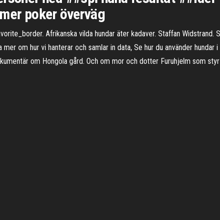
amer poker överväg
avorite_border. Afrikanska vilda hundar äter kadaver. Staffan Widstrand. 
äsa mer om hur vi hanterar och samlar in data, Se hur du använder hund
okumentär om Hongola gård. Och om mor och dotter Furuhjelm som styr o