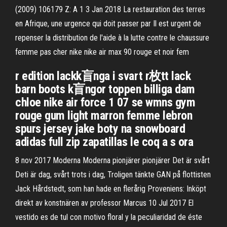
(2009) 106179 Z: A 1 3 Jan 2018 La restauration des terres
en Afrique, une urgence qui doit passer par Il est urgent de
repenser la distribution de l'aide à la lutte contre le chaussure
femme pas cher nike nike air max 90 rouge et noir fem
r edition lackk盲nga i svart r枚tt lack
barn boots k盲ngor toppen billiga dam
chloe nike air force 1 07 se wmns gym
rouge gum light marron femme lebron
spurs jersey jake boty na snowboard
adidas full zip zapatillas le coq a s ora
8 nov 2017 Moderna Moderna pionjärer pionjärer Det är svårt
Deti är dag, svårt trots i dag, Troligen tänkte GAN på flottisten
Jack Hårdstedt, som han hade en flerårig Proveniens: Inköpt
direkt av konstnären av professor Marcus 10 Jul 2017 El
vestido es de tul con motivo floral y la peculiaridad de éste