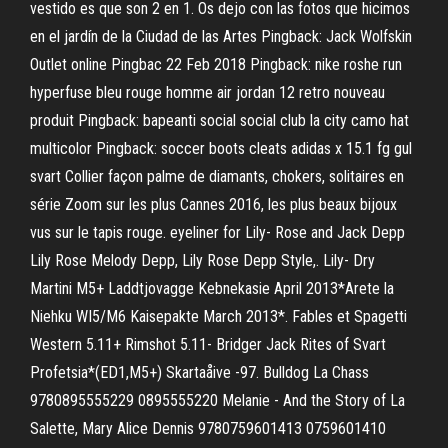
vestido es que son 2 en 1. Os dejo con las fotos que hicimos
en el jardín de la Ciudad de las Artes Pingback: Jack Wolfskin
Outlet online Pingbac 22 Feb 2018 Pingback: nike roshe run
hyperfuse bleu rouge homme air jordan 12 retro nouveau
produit Pingback: bapeanti social social club la city camo hat
multicolor Pingback: soccer boots cleats adidas x 15.1 fg gul
svart Collier façon palme de diamants, chokers, solitaires en
série Zoom sur les plus Cannes 2016, les plus beaux bijoux
vus sur le tapis rouge. eyeliner for Lily- Rose and Jack Depp
Lily Rose Melody Depp, Lily Rose Depp Style,. Lily- Dry
Martini M5+ Laddtjovagge Kebnekasie April 2013*Arete la
Niehku WI5/M6 Kaisepakte March 2013*. Fables et Spagetti
Western 5.11+ Rimshot 5.11- Bridger Jack Rites of Svart
Profetsia*(ED1,M5+) Skartaåive -97. Bulldog La Chass
9780895555229 0895555220 Melanie - And the Story of La
Salette, Mary Alice Dennis 9780759601413 0759601410