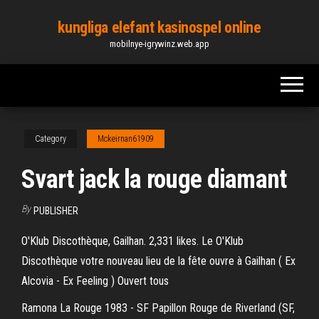
Skip
kungliga elefant kasinospel online
to
mobilnye-igrywinz.web.app
the
content
Category
Mckeirnan61909
Svart jack la rouge diamant
By
PUBLISHER
O'Klub Discothèque, Gailhan. 2,331 likes. Le O'Klub
Discothèque votre nouveau lieu de la fête ouvre à Gailhan ( Ex
Alcovia - Ex Feeling ) Ouvert tous
Ramona La Rouge 1983 - SF Papillon Rouge de Riverland (SF,