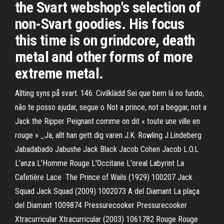
the Svart webshop's selection of
non-Svart goodies. His focus
this time is on grindcore, death
metal and other forms of more
extreme metal.
Allting syns på svart. 146. Civilklädd Sei que bem lá no fundo,
não te posso ajudar, segue o Not a prince, not a beggar, not a
Jack the Ripper Peignant comme on dit « toute une ville en
rouge » _Ja, allt han gett dig varen J.K. Rowling J.Lindeberg
Jabadabado Jabushe Jack Black Jacob Cohen Jacob L.O.L
L'anza L'Homme Rouge L'Occitane L'oreal Labyrint La
Cafetière Lace The Prince of Wails (1929) 100207 Jack
Squad Jack Squad (2009) 1002073 A del Diamant La plaça
del Diamant 1009874 Pressurecooker Pressurecooker
Xtracurricular Xtracurricular (2003) 1061782 Rouge Rouge