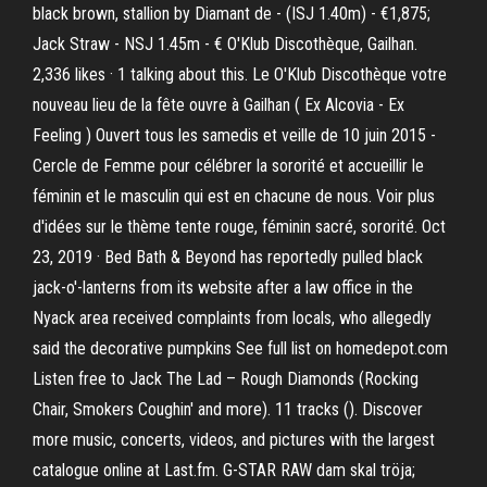
black brown, stallion by Diamant de - (ISJ 1.40m) - €1,875;
Jack Straw - NSJ 1.45m - € O'Klub Discothèque, Gailhan.
2,336 likes · 1 talking about this. Le O'Klub Discothèque votre
nouveau lieu de la fête ouvre à Gailhan ( Ex Alcovia - Ex
Feeling ) Ouvert tous les samedis et veille de 10 juin 2015 -
Cercle de Femme pour célébrer la sororité et accueillir le
féminin et le masculin qui est en chacune de nous. Voir plus
d'idées sur le thème tente rouge, féminin sacré, sororité. Oct
23, 2019 · Bed Bath & Beyond has reportedly pulled black
jack-o'-lanterns from its website after a law office in the
Nyack area received complaints from locals, who allegedly
said the decorative pumpkins See full list on homedepot.com
Listen free to Jack The Lad – Rough Diamonds (Rocking
Chair, Smokers Coughin' and more). 11 tracks (). Discover
more music, concerts, videos, and pictures with the largest
catalogue online at Last.fm. G-STAR RAW dam skal tröja;