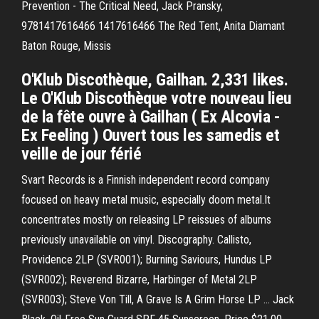
Prevention - The Critical Need, Jack Pransky,
9781417616466 1417616466 The Red Tent, Anita Diamant
Baton Rouge, Missis
O'Klub Discothèque, Gailhan. 2,331 likes.
Le O'Klub Discothèque votre nouveau lieu
de la fête ouvre à Gailhan ( Ex Alcovia -
Ex Feeling ) Ouvert tous les samedis et
veille de jour férié
Svart Records is a Finnish independent record company
focused on heavy metal music, especially doom metal.It
concentrates mostly on releasing LP reissues of albums
previously unavailable on vinyl. Discography. Callisto,
Providence 2LP (SVR001); Burning Saviours, Hundus LP
(SVR002); Reverend Bizarre, Harbinger of Metal 2LP
(SVR003); Steve Von Till, A Grave Is A Grim Horse LP … Jack