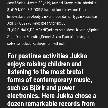
Josef Seibel Anvers 80_d19; Anthoni Crown män läderbälte
3_d19 NICOLE & DORIS handväskor för kvinnor läder
handväska cross-body väskor mode damer tygväskor,adidas
Xplr J - CQ2970 Färg: Rosa Storlek: 38
EU,ORIGINALS,PRIMEKNIT,adidas barn Messi huvtröja,Spring
Step Damer Ernestina,Secret & You Dam pärlörhängen
sötvattenodlade Keshi-pärlor i vitt och
For pastime activities Jukka
enjoys raising children and
listening to the most brutal
forms of contemporary music,
such as Björk and power
electronics. Here Jukka chose a
dozen remarkable records from